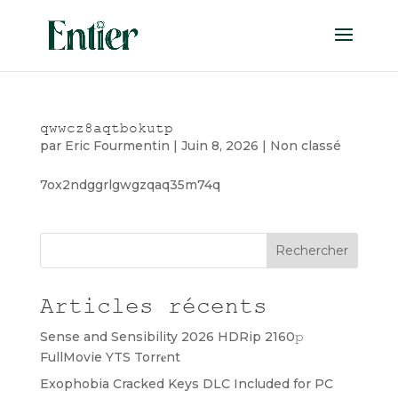
qwwcz8aqtbokutp
par
Eric Fourmentin
|
Juin 8, 2026
|
Non classé
7ox2ndggrlgwgzqaq35m74q
Rechercher
Articles récents
Sense and Sensibility 2026 HDRip 2160𝚙
FullMovie YTS Torr𝐞nt
Exophobia Cracked Keys DLC Included for PC